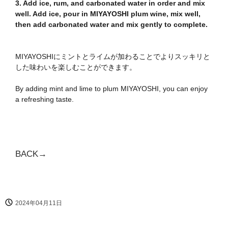
3. Add ice, rum, and carbonated water in order and mix
well. Add ice, pour in MIYAYOSHI plum wine, mix well,
then add carbonated water and mix gently to complete.
MIYAYOSHIにミントとライムが加わることでよりスッキリと
した味わいを楽しむことができます。
By adding mint and lime to plum MIYAYOSHI, you can enjoy
a refreshing taste.
BACK→
2024年04月11日